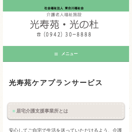
コ
ン
特別養護老人ホーム光
テ
福岡県久留米市の特別養護老人ホーム 光寿苑
ン
寿苑ホームページ
ツ
へ
ス
キ
メニュー
ッ
プ
光寿苑ケアプランサービス
■
居宅介護支援事業所とは
安心してご自宅で生活を送っていただけるよう、介護